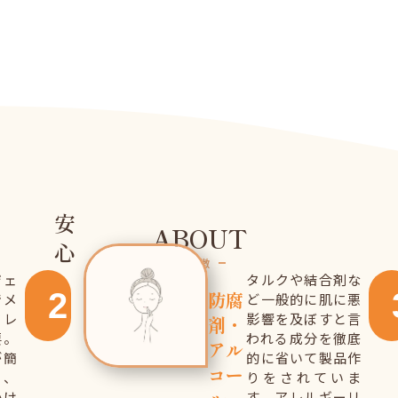
安
ABOUT
心
特徴
ジェ
タルクや結合剤な
2
防腐
でメ
ど一般的に肌に悪
クレ
影響を及ぼすと言
剤・
要。
われる成分を徹底
アル
が簡
的に省いて製品作
コー
も、
りをされていま
かけ
す。アレルギーリ