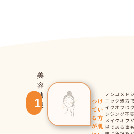
美
容
効
ノンコメド
1
つけ
ニック処方
果
イクオフは
てい
ンジング不
る方
メイクオフ
が肌
単である事
肌に負担を