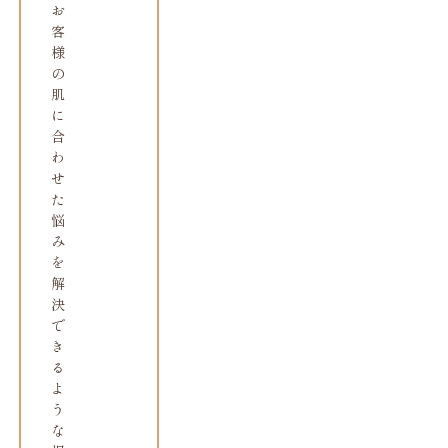
お
客
様
の
肌
に
合
わ
せ
た
悩
み
を
解
決
で
き
る
よ
う
な