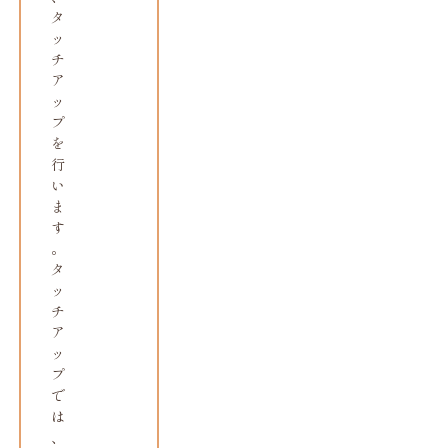
タ
ッ
チ
ア
ッ
プ
を
行
い
ま
す
。
タ
ッ
チ
ア
ッ
プ
で
は
、