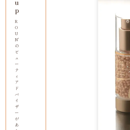
u
p
R
O
U
N'
の
ビ
ュ
ー
テ
ィ
ア
ド
バ
イ
ザ
ー
が
あ