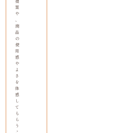
提
案
や
、
商
品
の
使
用
感
や
よ
さ
を
体
感
し
て
も
ら
う
こ