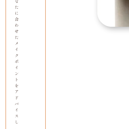
な
た
に
合
わ
せ
た
メ
イ
ク
ポ
イ
ン
ト
を
ア
ド
バ
イ
ス
し
、