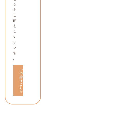
と
を
目
的
と
し
て
い
ま
す
。
ご
予
約
は
こ
ち
ら