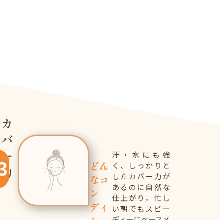
カ
バ
ー
汗・水にも強
3
どん
く、しっかりと
力
したカバー力が
なコ
あるのに自然な
ン
仕上がり。忙し
ディ
い朝でもスピー
ディーにベースメ