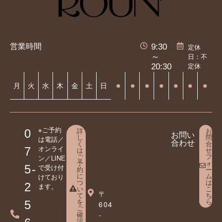
営業時間
9:30
定休
日：不
～
定休
20:30
⚫︎
⚫︎
⚫︎
⚫︎
⚫︎
⚫︎
⚫︎
月
火
水
木
金
土
日
※ご予約
詳
お
0
お問い
し
問
は電話／
合わせ
く
合
オンライ
7
は
せ
ご
フ
ン／LINE
予
ォ
5-
で受け付
約
ー
に
ム
けており
つ
は
2
ます。
い
こ
〒
て
ち
を
ら
5
604
ご
確
-
認