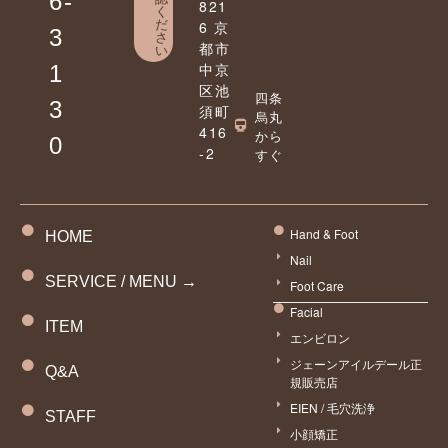
6-
821
く
だ
6 京
3
さ
都市
い
中京
1
区池
四条
3
須町
烏丸
416
から
0
-2
すぐ
Hand & Foot
HOME
Nail
SERVICE / MENU →
Foot Care
Facial
ITEM
エンビロン
ジェーンアイルデール正
Q&A
規販売店
EIEN / 毛穴洗浄
STAFF
小顔矯正