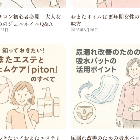
サロン初心者必見 大人女
おまたオイルは更年期女性の
めのジェルネイルQ&A
味方
月27日
2025年8月26日
おきたい！おまたエステと
尿漏れ改善のための吸水パッ