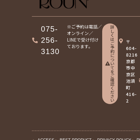
※ご予約は電話／
詳
075-
し
オンライン／
く
256-
は
LINEで受け付け
〒
ご
ております。
予
604-
3130
約
8216
に
つ
京都
い
て
市中
を
京区
ご
確
池須
認
町
く
だ
416-
さ
い
2