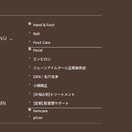
Hand & Foot
Nail
ENU →
Foot Care
Facial
エンビロン
ジェーンアイルデール正規販売店
EIEN / 毛穴洗浄
小顔矯正
[お悩み別]トリートメント
[定額] 肌管理サポート
MN
Femcare
piton