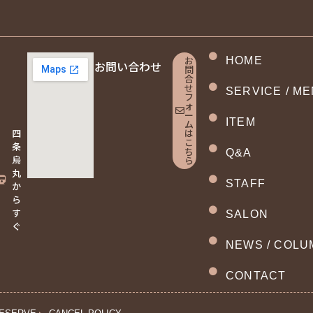
お
HOME
お問い合わせ
問
合
せ
SERVICE / M
フ
ォ
ー
ITEM
ム
四
は
こ
条
ち
Q&A
烏
ら
丸
STAFF
か
ら
す
SALON
ぐ
NEWS / COLU
CONTACT