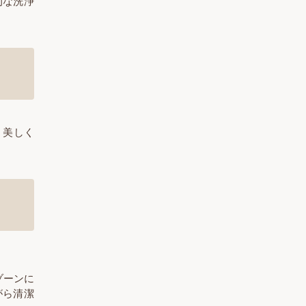
的な洗浄
、美しく
ゾーンに
がら清潔