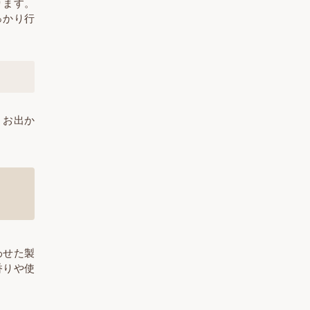
ります。
っかり行
、お出か
わせた製
香りや使