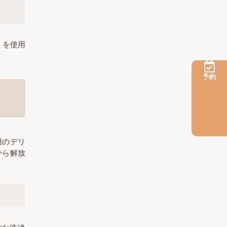
」を使用
予約
用のデリ
から解放