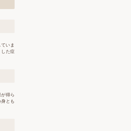
していま
うした症
果が得ら
心身とも