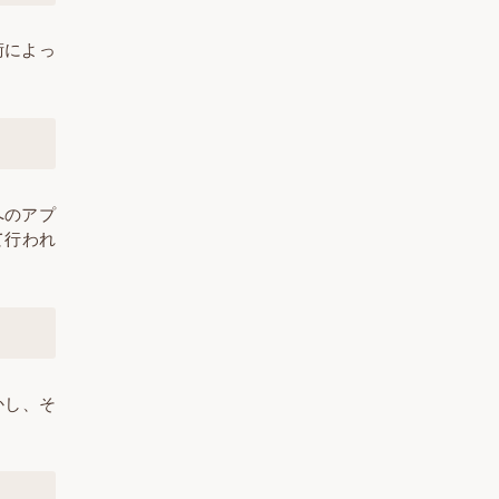
術によっ
へのアプ
て行われ
かし、そ