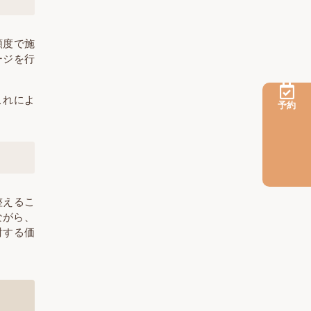
頻度で施
ージを行
これによ
予約
整えるこ
ながら、
討する価