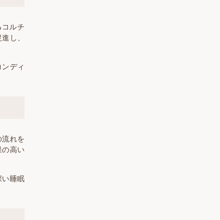
るコルチ
促進し、
コンディ
の流れを
果の高い
深い睡眠