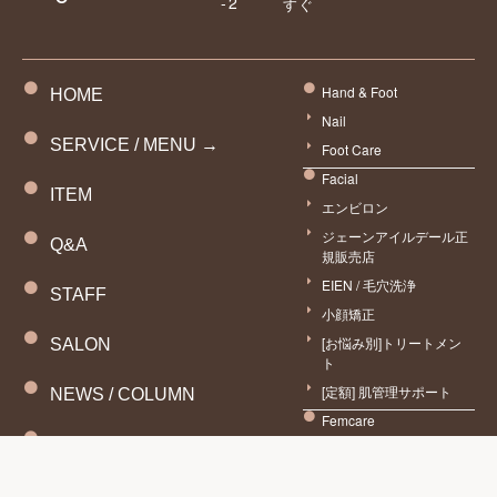
-2
すぐ
Hand & Foot
HOME
Nail
SERVICE / MENU →
Foot Care
Facial
ITEM
エンビロン
ジェーンアイルデール正
Q&A
規販売店
EIEN / 毛穴洗浄
STAFF
小顔矯正
[お悩み別]トリートメン
SALON
予約
ト
[定額] 肌管理サポート
NEWS / COLUMN
Femcare
CONTACT
piton