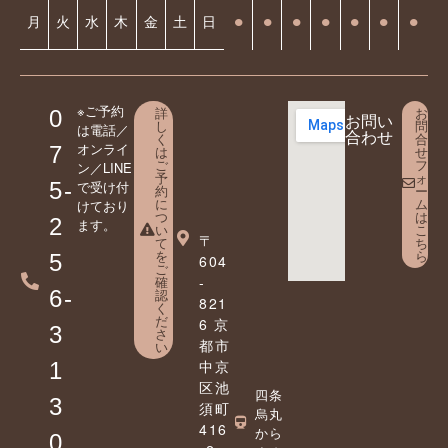
⚫︎
⚫︎
⚫︎
⚫︎
⚫︎
⚫︎
⚫︎
月
火
水
木
金
土
日
※ご予約
詳
お
0
お問い
し
問
は電話／
合わせ
く
合
オンライ
7
は
せ
ご
フ
ン／LINE
予
ォ
5-
で受け付
約
ー
に
ム
けており
つ
は
2
ます。
い
こ
〒
て
ち
を
ら
5
604
ご
確
-
6-
認
821
く
だ
6 京
3
さ
都市
い
中京
1
区池
四条
3
須町
烏丸
416
から
0