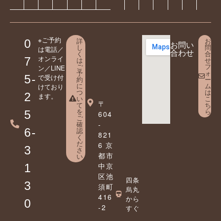
※ご予約
詳
お
0
お問い
し
問
は電話／
合わせ
く
合
オンライ
7
は
せ
ご
フ
ン／LINE
予
ォ
5-
で受け付
約
ー
に
ム
けており
つ
は
2
ます。
い
こ
〒
て
ち
を
ら
5
604
ご
確
-
6-
認
821
く
だ
6 京
3
さ
都市
い
中京
1
区池
四条
3
須町
烏丸
416
から
0
-2
すぐ