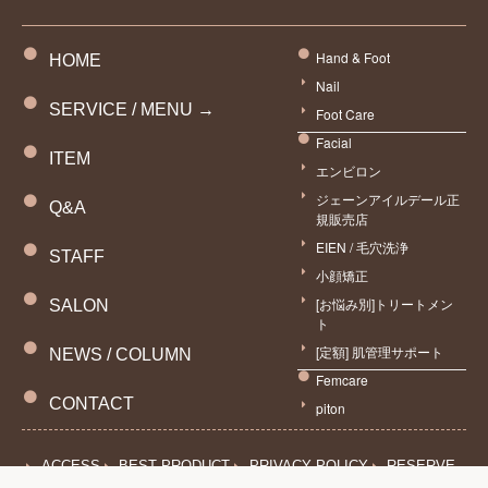
Hand & Foot
HOME
Nail
SERVICE / MENU →
Foot Care
Facial
ITEM
エンビロン
ジェーンアイルデール正
Q&A
規販売店
EIEN / 毛穴洗浄
STAFF
小顔矯正
[お悩み別]トリートメン
SALON
ト
[定額] 肌管理サポート
NEWS / COLUMN
Femcare
予約
CONTACT
piton
ACCESS
BEST PRODUCT
PRIVACY POLICY
RESERVE