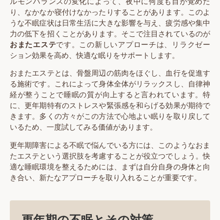
ルモンバランスの変化によって、夜中に何度も目が覚めた
り、なかなか寝付けなかったりすることがあります。このよ
うな不眠症状は日常生活に大きな影響を与え、疲労感や集中
力の低下を招くことがあります。そこで注目されているのが
おまたエステ
です。この新しいアプローチは、リラクゼー
ション効果を高め、快適な眠りをサポートします。
おまたエステとは、骨盤周辺の筋肉をほぐし、血行を促進す
る施術です。これによって身体全体がリラックスし、自律神
経が整うことで睡眠の質が向上すると言われています。特
に、更年期特有のストレスや緊張感を和らげる効果が期待で
きます。多くの方々がこの方法で心地よい眠りを取り戻して
いるため、一度試してみる価値があります。
更年期障害による不眠で悩んでいる方には、このようなおま
たエステという選択肢を考慮することが役立つでしょう。快
適な睡眠環境を整えるためには、まずは自分自身の身体と向
き合い、新たなアプローチを取り入れることが重要です。
更年期の不眠とその対策