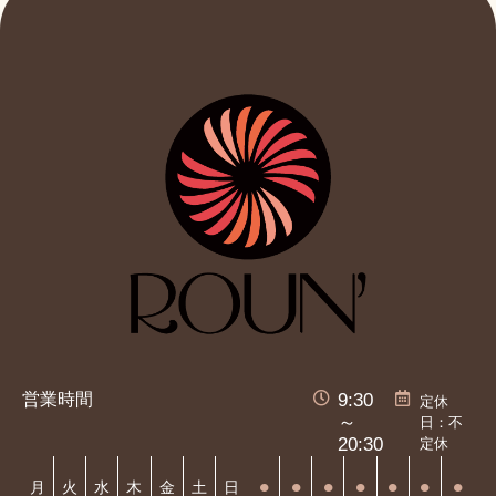
営業時間
9:30
定休
日：不
～
定休
20:30
⚫︎
⚫︎
⚫︎
⚫︎
⚫︎
⚫︎
⚫︎
月
火
水
木
金
土
日