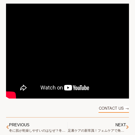
CONTACT US →
PREVIOUS
NEXT
冬に肌が乾燥しやすいのはなぜ？冬でも潤い肌を保つ秘訣！
足裏ケアの新常識！フェムケアで角質と乾燥を撃退