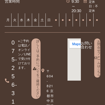
営業時間
9:30
定休
日：不
～
定休
20:30
⚫︎
⚫︎
⚫︎
⚫︎
⚫︎
⚫︎
⚫︎
月
火
水
木
金
土
日
※ご予約
詳
お
0
お問い
し
問
は電話／
合わせ
く
合
オンライ
7
は
せ
ご
フ
ン／LINE
予
ォ
5-
で受け付
約
ー
に
ム
けており
つ
は
2
ます。
い
こ
〒
て
ち
を
ら
5
604
ご
確
-
6-
認
821
く
だ
6 京
3
さ
都市
い
中京
1