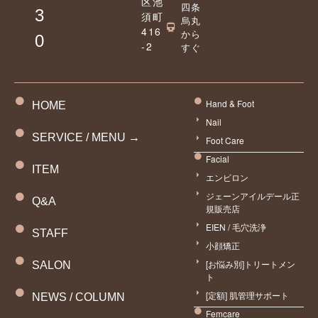
区池
四条
3
須町
烏丸
416
から
0
-2
すぐ
Hand & Foot
HOME
Nail
SERVICE / MENU →
Foot Care
Facial
ITEM
エンビロン
ジェーンアイルデール正
Q&A
規販売店
EIEN / 毛穴洗浄
STAFF
小顔矯正
[お悩み別]トリートメン
SALON
ト
[定額] 肌管理サポート
NEWS / COLUMN
Femcare
予約