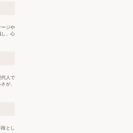
サージや
減し、心
現代人で
ルさが、
手段とし