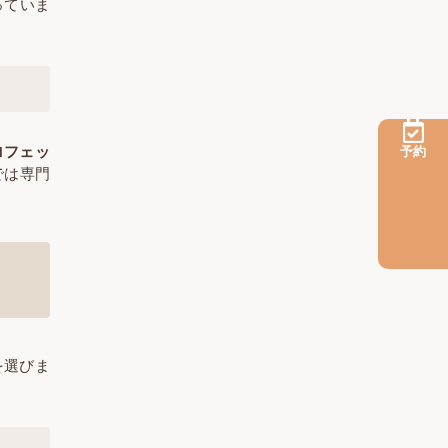
っていま
ロフェッ
予約
では専門
を選びま
。