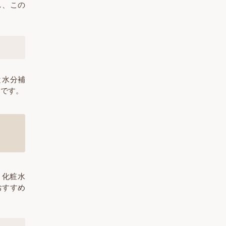
し、この
と水分補
めです。
、化粧水
おすすめ