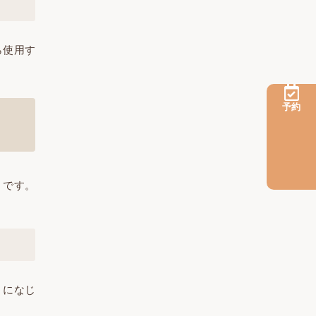
ら使用す
予約
」です。
うになじ