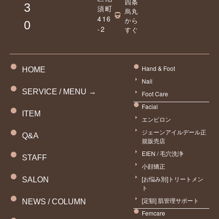
四条
3
須町
烏丸
416
から
0
-2
すぐ
Hand & Foot
HOME
Nail
SERVICE / MENU →
Foot Care
Facial
ITEM
エンビロン
ジェーンアイルデール正
Q&A
規販売店
EIEN / 毛穴洗浄
STAFF
小顔矯正
[お悩み別]トリートメン
SALON
ト
[定額] 肌管理サポート
NEWS / COLUMN
Femcare