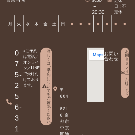
9:30
定休
日：不
～
定休
20:30
⚫︎
⚫︎
⚫︎
⚫︎
⚫︎
⚫︎
⚫︎
月
火
水
木
金
土
日
※ご予約
詳
お
0
お問い
し
問
は電話／
合わせ
く
合
オンライ
7
は
せ
ご
フ
ン／LINE
予
ォ
5-
で受け付
約
ー
に
ム
けており
つ
は
2
ます。
い
こ
〒
て
ち
を
ら
5
604
ご
確
-
6-
認
821
く
だ
6 京
3
さ
都市
い
中京
1
区池