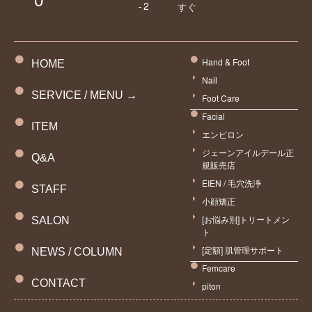
0
-2
すぐ
Hand & Foot
HOME
Nail
SERVICE / MENU →
Foot Care
Facial
ITEM
エンビロン
ジェーンアイルデール正
Q&A
規販売店
EIEN / 毛穴洗浄
STAFF
小顔矯正
[お悩み別]トリートメン
SALON
ト
[定額] 肌管理サポート
NEWS / COLUMN
Femcare
CONTACT
piton