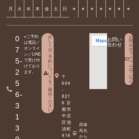
⚫︎
⚫︎
⚫︎
⚫︎
⚫︎
⚫︎
⚫︎
月
火
水
木
金
土
日
※ご予約
詳
お
0
お問い
し
問
は電話／
合わせ
く
合
オンライ
7
は
せ
ご
フ
ン／LINE
予
ォ
5-
で受け付
約
ー
に
ム
けており
つ
は
2
ます。
い
こ
〒
て
ち
を
ら
5
604
ご
確
-
6-
認
821
く
だ
6 京
3
さ
都市
い
中京
1
区池
四条
3
須町
烏丸
416
から