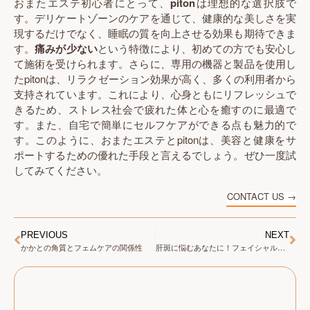
おまたエステ初心者にとって、
piton
は理想的な選択肢で
す。デリケートゾーンのケアを通じて、健康的な美しさを実
現するだけでなく、睡眠の質を向上させる効果も期待できま
す。
痛みが少ない
という特徴により、初めての方でも安心し
て施術を受けられます。さらに、専用の機器と製品を使用し
たpitonは、リラクゼーション効果が高く、多くの利用者から
支持されています。これにより、心身ともにリフレッシュで
きるため、ストレス社会で疲れた体と心を癒すのに最適で
す。また、自宅で簡単にセルフケアができる点も魅力的で
す。このように、おまたエステとpitonは、美容と健康をサ
ポートするための優れた手段と言えるでしょう。ぜひ一度試
してみてください。
CONTACT US →
PREVIOUS
NEXT
かかとの角質とフェムケアの関係性
肝斑に悩むあなたに！フェイシャルエステの新常識