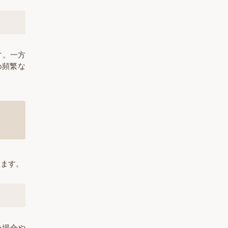
す。一方
め頻繁な
します。
い場合や