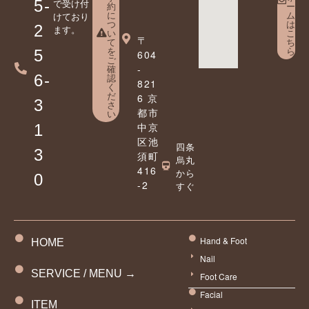
5-
で受け付
約
ー
に
ム
けており
つ
は
2
ます。
い
こ
〒
て
ち
を
ら
5
604
ご
確
-
6-
認
821
く
だ
6 京
3
さ
都市
い
中京
1
区池
四条
3
須町
烏丸
416
から
0
-2
すぐ
Hand & Foot
HOME
Nail
SERVICE / MENU →
Foot Care
Facial
ITEM