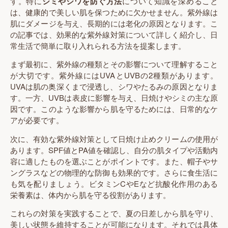
す。特に
シミやシワを防ぐ方法
について知識を深めること
は、健康的で美しい肌を保つために欠かせません。紫外線は
肌にダメージを与え、長期的には老化の原因となります。こ
の記事では、効果的な紫外線対策について詳しく紹介し、日
常生活で簡単に取り入れられる方法を提案します。
まず最初に、紫外線の種類とその影響について理解すること
が大切です。紫外線にはUVAとUVBの2種類があります。
UVAは肌の奥深くまで浸透し、シワやたるみの原因となりま
す。一方、UVBは表皮に影響を与え、日焼けやシミの主な原
因です。このような影響から肌を守るためには、日常的なケ
アが必要です。
次に、有効な紫外線対策として日焼け止めクリームの使用が
あります。SPF値とPA値を確認し、自分の肌タイプや活動内
容に適したものを選ぶことがポイントです。また、帽子やサ
ングラスなどの物理的な防御も効果的です。さらに食生活に
も気を配りましょう。ビタミンCやEなど抗酸化作用のある
栄養素は、体内から肌を守る役割があります。
これらの対策を実践することで、夏の日差しから肌を守り、
美しい状態を維持することが可能になります。それでは具体