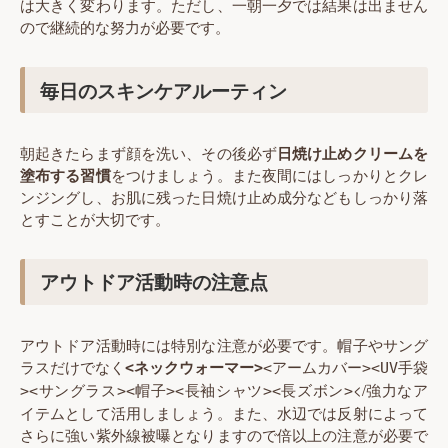
は大きく変わります。ただし、一朝一夕では結果は出ません
ので継続的な努力が必要です。
毎日のスキンケアルーティン
朝起きたらまず顔を洗い、その後必ず
日焼け止めクリームを
塗布する習慣
をつけましょう。また夜間にはしっかりとクレ
ンジングし、お肌に残った日焼け止め成分などもしっかり落
とすことが大切です。
アウトドア活動時の注意点
アウトドア活動時には特別な注意が必要です。帽子やサング
ラスだけでなく
<ネックウォーマー>
<アームカバー>
<UV手袋
</強力なア
>
<サングラス>
<帽子>
<長袖シャツ>
<長ズボン>
イテムとして活用しましょう。また、水辺では反射によって
さらに強い紫外線被曝となりますので倍以上の注意が必要で