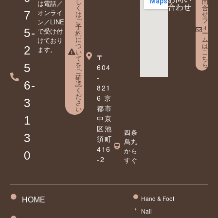
し
問
は電話／
合わせ
く
合
オンライ
7
は
せ
ご
フ
ン／LINE
予
ォ
5-
で受け付
約
ー
に
ム
けており
つ
は
2
ます。
い
こ
〒
て
ち
を
ら
5
604
ご
確
-
6-
認
821
く
だ
6 京
3
さ
都市
い
中京
1
区池
四条
3
須町
烏丸
416
から
0
-2
すぐ
Hand & Foot
HOME
Nail