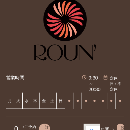
営業時間
9:30
定休
日：不
～
定休
20:30
⚫︎
⚫︎
⚫︎
⚫︎
⚫︎
⚫︎
⚫︎
月
火
水
木
金
土
日
※ご予約
詳
お
0
お問い