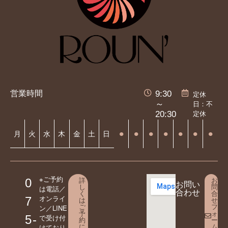
営業時間
9:30
定休
日：不
～
定休
20:30
⚫︎
⚫︎
⚫︎
⚫︎
⚫︎
⚫︎
⚫︎
月
火
水
木
金
土
日
※ご予約
詳
お
0
お問い
し
問
は電話／
合わせ
く
合
オンライ
7
は
せ
ご
フ
ン／LINE
予
ォ
5-
で受け付
約
ー
に
ム
けており