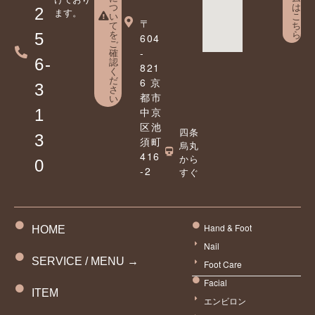
つ
は
2
ます。
い
こ
〒
て
ち
を
ら
5
604
ご
確
-
6-
認
821
く
だ
6 京
3
さ
都市
い
中京
1
区池
四条
3
須町
烏丸
416
から
0
-2
すぐ
Hand & Foot
HOME
Nail
SERVICE / MENU →
Foot Care
Facial
ITEM
エンビロン