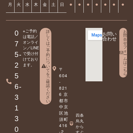
⚫︎
⚫︎
⚫︎
⚫︎
⚫︎
⚫︎
⚫︎
月
火
水
木
金
土
日
※ご予約
詳
お
0
お問い
し
問
は電話／
合わせ
く
合
オンライ
7
は
せ
ご
フ
ン／LINE
予
ォ
5-
で受け付
約
ー
に
ム
けており
つ
は
2
ます。
い
こ
〒
て
ち
を
ら
5
604
ご
確
-
6-
認
821
く
だ
6 京
3
さ
都市
い
中京
1
区池
四条
3
須町
烏丸
416
から
0
-2
すぐ