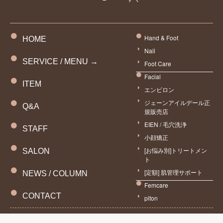
Hand & Foot
HOME
Nail
SERVICE / MENU →
Foot Care
Facial
ITEM
エンビロン
ジェーンアイルデール正
Q&A
規販売店
EIEN / 毛穴洗浄
STAFF
小顔矯正
[お悩み別]トリートメン
SALON
ト
[定額] 肌管理サポート
NEWS / COLUMN
予約
Femcare
CONTACT
piton