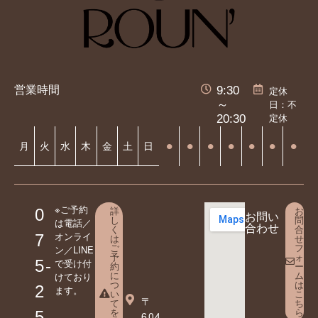
営業時間
9:30
定休
日：不
～
定休
20:30
⚫︎
⚫︎
⚫︎
⚫︎
⚫︎
⚫︎
⚫︎
月
火
水
木
金
土
日
※ご予約
詳
お
0
お問い
し
問
は電話／
合わせ
く
合
オンライ
7
は
せ
ご
フ
ン／LINE
予
ォ
5-
で受け付
約
ー
に
ム
けており
つ
は
2
ます。
い
こ
〒
て
ち
を
ら
5
604