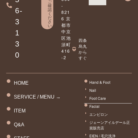
ご
確
-
6-
認
821
く
だ
6 京
3
さ
都市
い
中京
1
区池
四条
3
須町
烏丸
416
から
0
-2
すぐ
Hand & Foot
HOME
Nail
SERVICE / MENU →
Foot Care
Facial
ITEM
エンビロン
ジェーンアイルデール正
Q&A
規販売店
EIEN / 毛穴洗浄